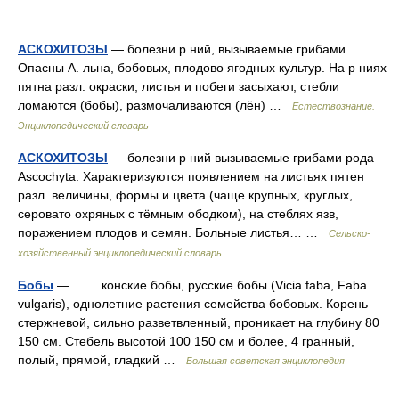
АСКОХИТОЗЫ
— болезни р ний, вызываемые грибами.
Опасны А. льна, бобовых, плодово ягодных культур. На р ниях
пятна разл. окраски, листья и побеги засыхают, стебли
ломаются (бобы), размочаливаются (лён) …
Естествознание.
Энциклопедический словарь
АСКОХИТОЗЫ
— болезни р ний вызываемые грибами рода
Ascochyta. Характеризуются появлением на листьях пятен
разл. величины, формы и цвета (чаще крупных, круглых,
серовато охряных с тёмным ободком), на стеблях язв,
поражением плодов и семян. Больные листья… …
Сельско-
хозяйственный энциклопедический словарь
Бобы
— конские бобы, русские бобы (Vicia faba, Faba
vulgaris), однолетние растения семейства бобовых. Корень
стержневой, сильно разветвленный, проникает на глубину 80
150 см. Стебель высотой 100 150 см и более, 4 гранный,
полый, прямой, гладкий …
Большая советская энциклопедия