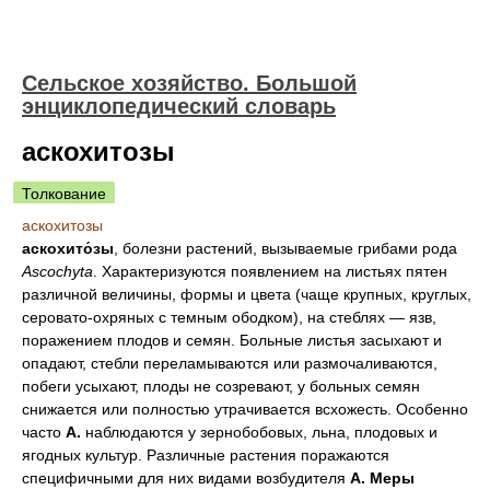
Сельское хозяйство. Большой
энциклопедический словарь
аскохитозы
Толкование
аскохитозы
аскохито́зы
, болезни растений, вызываемые грибами рода
Ascochyta
. Характеризуются появлением на листьях пятен
различной величины, формы и цвета (чаще крупных, круглых,
серовато-охряных с темным ободком), на стеблях — язв,
поражением плодов и семян. Больные листья засыхают и
опадают, стебли переламываются или размочаливаются,
побеги усыхают, плоды не созревают, у больных семян
снижается или полностью утрачивается всхожесть. Особенно
часто
А.
наблюдаются у зернобобовых, льна, плодовых и
ягодных культур. Различные растения поражаются
специфичными для них видами возбудителя
А.
Меры