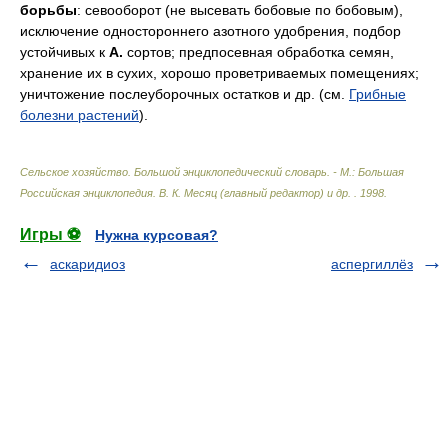
борьбы
: севооборот (не высевать бобовые по бобовым),
исключение одностороннего азотного удобрения, подбор
устойчивых к
А.
сортов; предпосевная обработка семян,
хранение их в сухих, хорошо проветриваемых помещениях;
уничтожение послеуборочных остатков и др. (см.
Грибные
болезни растений
).
Сельское хозяйство. Большой энциклопедический словарь. - М.: Большая
Российская энциклопедия
.
В. К. Месяц (главный редактор) и др.
.
1998
.
Игры ⚽
Нужна курсовая?
аскаридиоз
аспергиллёз