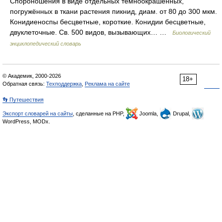
Спороношения в виде отдельных темноокрашенных,
погружённых в ткани растения пикнид, диам. от 80 до 300 мкм.
Конидиеноспы бесцветные, короткие. Конидии бесцветные,
двуклеточные. Св. 500 видов, вызывающих… …
Биологический
энциклопедический словарь
© Академик, 2000-2026
18+
Обратная связь:
Техподдержка
,
Реклама на сайте
👣 Путешествия
Экспорт словарей на сайты
, сделанные на PHP,
Joomla,
Drupal,
WordPress, MODx.